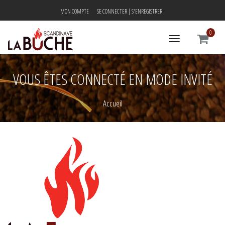
MON COMPTE
SE CONNECTER | S'ENREGISTRER
0
Toggle
navigation
VOUS ÊTES CONNECTÉ EN MODE INVITÉ
Accueil