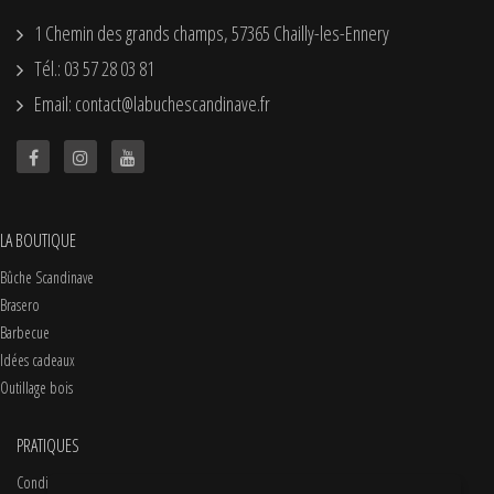
1 Chemin des grands champs, 57365 Chailly-les-Ennery
Tél.: 03 57 28 03 81
Email: contact@labuchescandinave.fr
LA BOUTIQUE
Bûche Scandinave
Brasero
Barbecue
Idées cadeaux
Outillage bois
PRATIQUES
Conditions d'utilisations