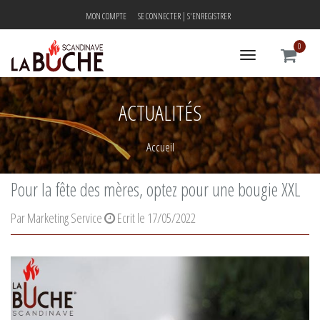
MON COMPTE
SE CONNECTER
| S'ENREGISTRER
0
Toggle
navigation
ACTUALITÉS
Accueil
Pour la fête des mères, optez pour une bougie XXL
Par Marketing Service
Ecrit le 17/05/2022