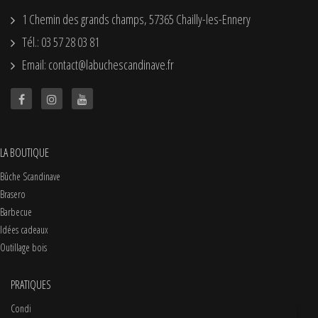
1 Chemin des grands champs, 57365 Chailly-les-Ennery
Tél.: 03 57 28 03 81
Email: contact@labuchescandinave.fr
LA BOUTIQUE
Bûche Scandinave
Brasero
Barbecue
Idées cadeaux
Outillage bois
PRATIQUES
Conditions d'utilisations